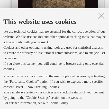
d
o
This website uses cookies
We use technical cookies that are essential for the correct operation of our
r
website. We also use cookies and other optional tracking tools that may be
activated only with your consent.
v
Cookies and other optional tracking tools are used for statistical analysis,
to ensure the efficacy of institutional communications, and to analyse user
behaviour.
i
If you close this banner, you will continue to browse using only essential
1 of 573
• BO0451_CAM8750_00001_piatto anteriore.jpg
cookies.
You can provide your consent to the use of optional cookies by activating
e
the “Personalise Cookies” option. If you wish to express a more specific
consent, select “Show Profiling Cookies”.
Indietro
w
You can always review your choices and check the status of your consent
by going to the “Cookie Settings” section on the website.
For further information,
see our Cookie Policy
.