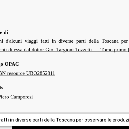
e di
ni d'alcuni viaggi fatti in diverse parti della Toscana per
ti di essa dal dottor Gio. Targioni Tozzetti. ... Tomo primo
go OPAC
N resource UBO2852811
ts
iero Camporesi