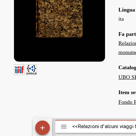
Lingua
ita
Fa part
Relazio
monumen
Catalo
UBO SB
Item se
Fondo P
M