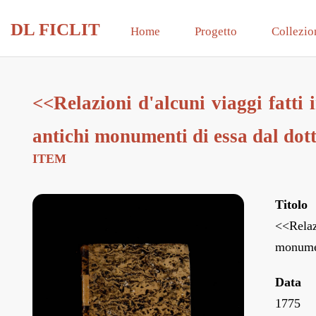
DL FICLIT
Home
Progetto
Collezio
<<Relazioni d'alcuni viaggi fatti 
antichi monumenti di essa dal dott
ITEM
Titolo
<<Relaz
monumen
Data
1775