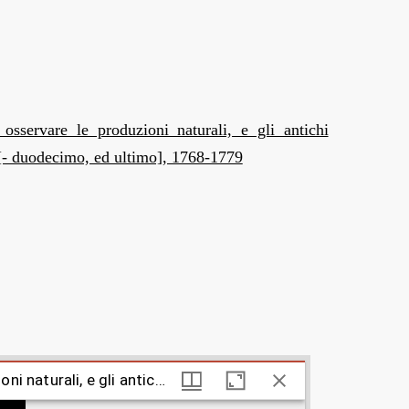
 osservare le produzioni naturali, e gli antichi
 [- duodecimo, ed ultimo], 1768-1779
<<Relazioni d'alcuni viaggi fatti in diverse parti della Toscana per osservare le produzioni naturali, e gli antichi monumenti di essa dal dottor Gio. Targioni Tozzetti. ... Tomo primo [- duodecimo, ed ultimo]>> 8