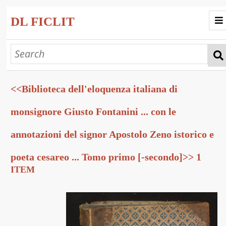
DL FICLIT
Home
Progetto
<<Biblioteca dell'eloquenza italiana di
Collezioni
Esplora
monsignore Giusto Fontanini ... con le
Mostre Virtuali
annotazioni del signor Apostolo Zeno istorico e
poeta cesareo ... Tomo primo [-secondo]>> 1
ITEM