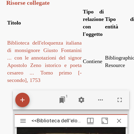
Risorse collegate
Tipo di
relazione
Tipo d
Titolo
con
entità
l'oggetto
Biblioteca dell'eloquenza italiana
di monsignore Giusto Fontanini
... con le annotazioni del signor
Bibliographi
Contiene
Apostolo Zeno istorico e poeta
Resource
cesareo ... Tomo primo [-
secondo], 1753
1
M
<<Biblioteca dell'eloquenza italiana di monsignore Giusto Fontanini ... con le annotazioni del signor Apostolo Zeno istorico e poeta cesareo ... Tomo primo [-secondo]>> 1
<<Biblioteca dell'eloquenza italiana di mons