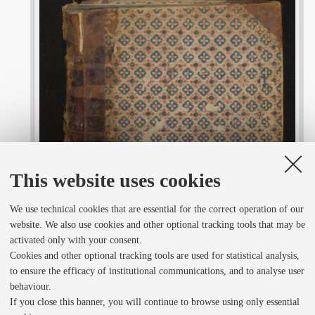
i
r
a
d
o
This website uses cookies
We use technical cookies that are essential for the correct operation of our
r
website. We also use cookies and other optional tracking tools that may be
activated only with your consent.
v
Cookies and other optional tracking tools are used for statistical analysis,
to ensure the efficacy of institutional communications, and to analyse user
behaviour.
i
If you close this banner, you will continue to browse using only essential
1 of 550
• BO0451_CAM8739_0001_piatto anteriore.jpg